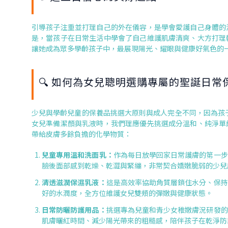
引導孩子注重並打理自己的外在儀容，是學會愛護自己身體的
是，當孩子在日常生活中學會了自己維護肌膚清爽、大方打理
讓她成為眾多學齡孩子中，最展現陽光、耀眼與健康好氣色的
🔍 如何為女兒聰明選購專屬的聖誕日常
少兒與學齡兒童的保養品挑選大原則與成人完全不同，因為孩子
女兒準備潔顏與乳液時，我們理應優先挑選成分溫和、純淨單
帶給皮膚多餘負擔的化學物質：
兒童專用溫和洗面乳：
作為每日放學回家日常護膚的第一步
臉後面部感到乾燥、乾澀與緊繃，非常契合嬌嫩脆弱的少兒
清透滋潤保濕乳液：
這是高效率協助角質層鎖住水分、保持
好的水潤度，全方位維護女兒雙頰的彈嫩與健康狀態。
日常防曬防護用品：
挑選專為兒童和青少女稚嫩膚況研發的
肌膚曬紅時間、減少陽光帶來的粗糙感，陪伴孩子在乾淨防