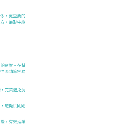
關係，更重要的
大方，無形中能
境的影響。在幫
變性酒精等容易
脂，完美避免洗
收，能提供剛剛
干擾，有效延緩