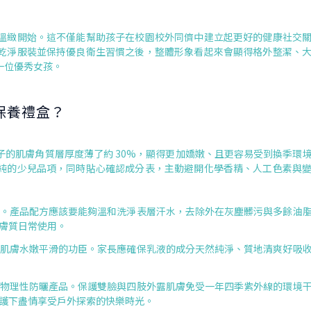
溫緻開始。這不僅能幫助孩子在校園校外同儕中建立起更好的健康社交
乾淨服裝並保持優良衛生習慣之後，整體形象看起來會顯得格外整潔、
一位優秀女孩。
保養禮盒？
的肌膚角質層厚度薄了約 30%，顯得更加嬌嫩、且更容易受到換季環
純的少兒品項，同時貼心確認成分表，主動避開化學香精、人工色素與
。產品配方應該要能夠溫和洗淨表層汗水，去除外在灰塵髒污與多餘油
膚質日常使用。
肌膚水嫩平滑的功臣。家長應確保乳液的成分天然純淨、質地清爽好吸
物理性防曬產品。保護雙臉與四肢外露肌膚免受一年四季紫外線的環境
護下盡情享受戶外探索的快樂時光。