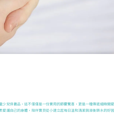
童少兒保養品，這不僅僅是一份實用的節慶驚喜，更是一種傳遞細緻關
柔愛護自己的身體，陪伴寶貝從小建立起每日溫和清潔與澡後鎖水的好