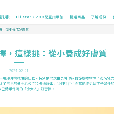
兒童彩妝
Lifistar X ZOO兒童指甲油
精選商品
了解成份
挑：從小養成好膚質
擇，這樣挑：從小養成好膚質
2024-02-21
一項頗具挑戰性的任務。特別是當您由衷希望這份節慶禮物除了帶來驚
除了常見的迪士尼公主和卡通玩偶，我們往往也希望能避免給孩子過多
自己動手保濕的「小大人」好習慣。