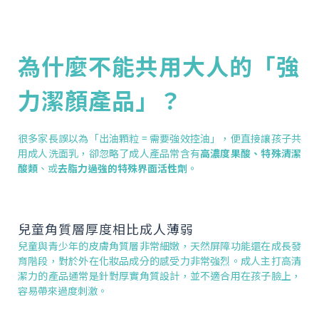
為什麼不能共用大人的「強
力潔顏產品」？
很多家長誤以為「出油顆粒 = 需要強效控油」，便直接讓孩子共
用成人洗面乳，卻忽略了成人產品常含有
高濃度果酸、特殊清潔
酸類
、或
去脂力過強的特殊界面活性劑
。
兒童角質層厚度相比成人薄弱
兒童與青少年的皮膚角質層非常細嫩，天然屏障功能還在成長發
育階段，對於外在化妝品成分的感受力非常強烈。成人主打高清
潔力的產品通常是針對厚實角質設計，並不適合用在孩子臉上，
容易帶來過度刺激。