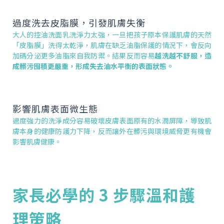
過度洗去皮脂膜，引發肌膚失衡
大人的控油洗面乳洗淨力太強，一旦把孩子原本保護肌膚的天然
「皮脂膜」洗得太乾淨，肌膚在缺乏油脂保護的情況下，會反向
加碼分泌更多油脂來自我防禦。結果反而容易
越洗越不舒服，造
成髒污囤積更嚴重，形成失去油水平衡的表面狀態。
影響肌膚表面微生態
過度強力的洗淨成分容易破壞皮膚表面原有的水潤屏障，導致肌
膚本身的健康防護力下降，反而讓外在髒污與環境威脅更有機會
影響肌膚健康。
家長必學的 3 步驟溫和護
理策略