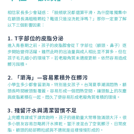
相信家長多少會疑惑：「臉頰狀況都還算平滑，為什麼唯獨集中
在額頭長滿粗糙顆粒？難道只是沒洗乾淨嗎？」那你一定要了解
以下三個影響因素：
1. T字部位的皮脂分泌
進入青春期之前，孩子的皮脂腺會從 T 字部位（額頭、鼻子）逐
步開始變得活躍。雖然此時的出油量與成人相比並不算多，但在
孩子毛孔細小的環境下，若老廢角質未適度更新，依然容易造成
髒污囤積。
2. 「瀏海」—容易累積外在髒污
小學生多少都會留瀏海，特別是女孩子。台灣夏季潮濕悶熱，額
頭長時間被頭髮覆蓋，容易形成一個悶熱空間，讓頭髮上的灰塵
與皮脂累積在一起，悶久了便容易形成老廢角質堆積的環境。
3. 殘留汗水與清潔習慣不足
上完體育課或下課奔跑時，孩子的運動量大常導致滿頭大汗。很
多小朋友容易忽略將汗水擦乾，當汗液混合了空氣髒汙、日常皮
脂，額頭的局部顆粒感與不適就是這樣慢慢形成的。