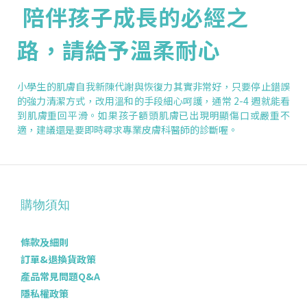
陪伴孩子成長的必經之
路，請給予溫柔耐心
小學生的肌膚自我新陳代謝與恢復力其實非常好，只要停止錯誤
的強力清潔方式，改用溫和的手段細心呵護，通常 2-4 週就能看
到肌膚重回平滑。如果孩子額頭肌膚已出現明顯傷口或嚴重不
適，建議還是要即時尋求專業皮膚科醫師的診斷喔。
購物須知
條款及細則
訂單&退換貨政策
產品常見問題Q&A
隱私權政策