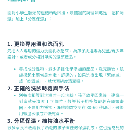
面對小學生額頭的粗糙顆粒困擾，最關鍵的調理策略是「溫和清
潔」加上「分區保濕」：
1. 更換專用溫和洗面乳
先把大人專用的強力洗面乳收起來，為孩子挑選專為兒童/青少年
設計、或者成分相對單純的潔顏產品。
尋找成分溫和、減少多餘化學添加的產品。洗完臉後，肌
膚摸起來應當是水嫩、舒適的；如果洗後出現「緊繃感」
或「乾澀感」，就代表過度清潔囉。
2. 正確的洗臉時機與手法
別每次都等到洗澡才一起洗臉。孩子放學回家後，建議一
到家就先清潔 T 字部位。教導孩子用指腹輕輕在額頭畫
圈，不要用力搓揉，洗臉時間控制在 30-60 秒即可，最後
用微溫水徹底沖洗乾淨。
3. 分區保濕，維持油水平衡
很多家長不敢給長了顆粒的孩子擦任何保濕乳液，這也是常見的