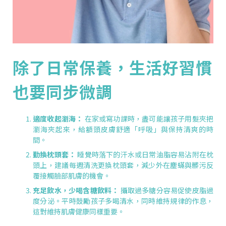
除了日常保養，生活好習慣
也要同步微調
適度收起瀏海：
在家或寫功課時，盡可能讓孩子用髮夾把
瀏海夾起來，給額頭皮膚舒適「呼吸」與保持清爽的時
間。
勤換枕頭套：
睡覺時落下的汗水或日常油脂容易沾附在枕
頭上，建議每週清洗更換枕頭套，減少外在塵蟎與髒污反
覆接觸臉部肌膚的機會。
充足飲水，少喝含糖飲料：
攝取過多糖分容易促使皮脂過
度分泌。平時鼓勵孩子多喝清水，同時維持規律的作息，
這對維持肌膚健康同樣重要。