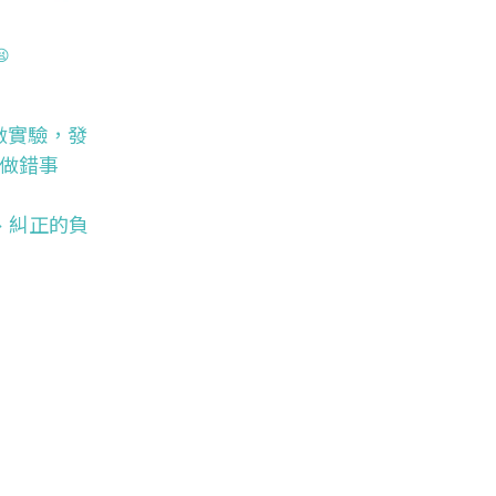
😫
隊做實驗，發
做錯事
、糾正的負