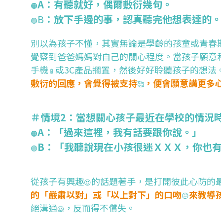
A：有聽就好，偶爾敷衍幾句。
🟠
B
：放下手邊的事，認真聽完他想表達的
🟣
別以為孩子不懂，其實無論是學齡的孩童或青春
覺察到爸爸媽媽對自己的關心程度。當孩子願意
手機
或3C產品擱置，然後好好聆聽孩子的想法
📱
敷衍的回應，會覺得被支持
，便會願意講更多
🥰
＃情境2：當想關心孩子最近在學校的情況
A：「過來這裡，我有話要跟你說。」
🟠
B：「我聽說現在小孩很迷ＸＸＸ，你也
🟣
從孩子有興趣
的話題著手，是打開彼此心防的
😍
的「嚴肅以對」或「以上對下」的口吻
來教導
😐
絕溝通
，反而得不償失。
🙅