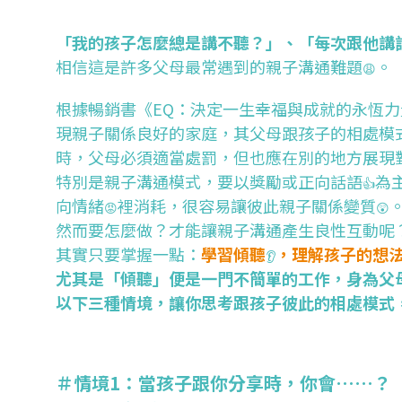
「我的孩子怎麼總是講不聽？」、「每次跟他講
相信這是許多父母最常遇到的親子溝通難題
。
😩
根據暢銷書《EQ：決定一生幸福與成就的永恆力量》
現親子關係良好的家庭，其父母跟孩子的相處模
時，父母必須適當處罰，但也應在別的地方展現
特別是親子溝通模式，要以獎勵或正向話語
為
👍
向情緒
裡消耗，很容易讓彼此親子關係變質
😡
😲
然而要怎麼做？才能讓親子溝通產生良性互動呢
其實只要掌握一點：
學習傾聽
，理解孩子的想
👂
尤其是「傾聽」便是一門不簡單的工作，身為父
以下三種情境，讓你思考跟孩子彼此的相處模式
＃情境1：當孩子跟你分享時，你會……？