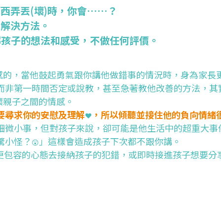
西弄丟(壞)時，你會……？
找解決方法。
解孩子的想法和感受，不做任何評價。
感的，當他鼓起勇氣跟你講他做錯事的情況時，身為家長
而非第一時間否定或說教，甚至急著教他改善的方法，其
壞親子之間的情感。
要尋求你的安慰及理解
，所以傾聽並接住他的負向情緒
❤️
細微小事，但對孩子來說，卻可能是他生活中的超重大事
驚小怪？
」這樣會造成孩子下次都不跟你講。
😲
更包容的心態去接納孩子的犯錯，或即時接進孩子想要分