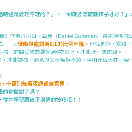
話時總是愛理不理的？」、「到底要怎麼教孩子才好？」
作者丹尼爾．高曼（Daniel Goleman）曾率領團
式——
獎勵與處罰為6:1的比例呈現。
也就是說，當孩子
👏
對孩子的關愛次數要超過6次以上，才能抵一次處罰。
主，才能讓孩子願意與父母無話不談，否則光每天在吵架
。
？
法，千萬別急著否認或給意見
！
母的你做對了嗎？
，從中學習跟孩子溝通的技巧吧！！