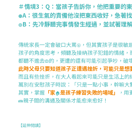
＃情境3：Q：當孩子告訴你，他把重要的東
A：很生氣的責備他沒把東西收好，急著
🟠
B：先冷靜聽完事情發生經過，並試著理
🟣
傳統家長一定會破口大罵
，但其實孩子是很敏
🤬
孩子的角度思考，傾聽及接納孩子犯錯的情緒，
都聽不進去
的，更遭的還有可能引起爭吵，破
🙉
此時父母只要知道孩子正遭遇挫折，可能只是想
而且有些挫折，在大人看起來可能只是生活上的
萬別在安慰孩子時說：「只是一點小事，幹嘛大
其實，掌握
「家
是孩子練習失敗的場域」
，用
🏠
親子間的溝通及關係才能愈來愈好！
👪
【延伸閱讀】