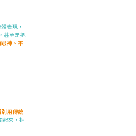
肢體表現，
，甚至是把
的眼神、不
萬別用傳統
關起來，拒