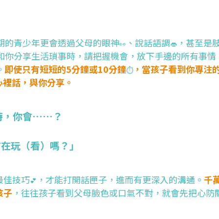
。
期的青少年更會透過父母的眼神
、說話語調
，甚至是
👀
👄
和你分享生活瑣事時，請把握機會，放下手邊的所有事情
。
即使只有短短的5分鐘或10分鐘
，當孩子看到你專注
⏱
心裡話，與你分享。
時，你會……？
有在玩（看）嗎？」
最佳技巧
，才能打開話匣子，進而有更深入的溝通。
千
💕
孩子
，往往孩子看到父母臉色或口氣不對，就會先把心防