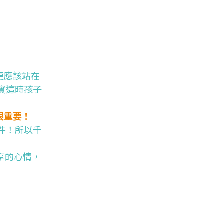
更應該站在
實這時孩子
很重要！
件！所以千
享的心情，