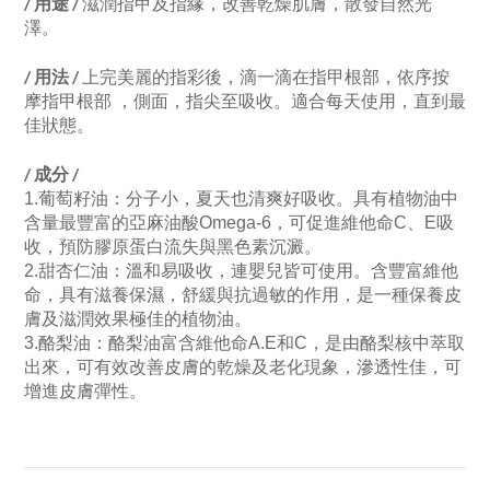
/ 用途 /
滋潤指甲及指緣，改善乾燥肌膚，散發自然光
澤。
/ 用法 /
上完美麗的指彩後，滴一滴在指甲根部，依序按
摩指甲根部 ，側面，指尖至吸收。適合每天使用，直到最
佳狀態。
/ 成分 /
1.葡萄籽油：分子小，夏天也清爽好吸收。具有植物油中
含量最豐富的亞麻油酸Omega-6，可促進維他命C、E吸
收，預防膠原蛋白流失與黑色素沉澱。
2.甜杏仁油：溫和易吸收，連嬰兒皆可使用。含豐富維他
命，具有滋養保濕，舒緩與抗過敏的作用，是一種保養皮
膚及滋潤效果極佳的植物油。
3.酪梨油：酪梨油富含維他命A.E和C，是由酪梨核中萃取
出來，可有效改善皮膚的乾燥及老化現象，滲透性佳，可
增進皮膚彈性。