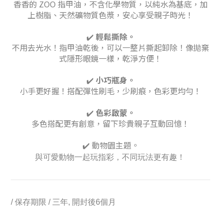
香香的 ZOO 指甲油，不含化學物質，以純水為基底，加
上樹脂、天然礦物質色漿，安心享受親子時光！
✔️
輕鬆撕除。
不用去光水！指甲油乾後，可以一整片撕起卸除！像拋棄
式隱形眼鏡一樣，乾淨方便！
✔️
小巧瓶身。
小手更好握！搭配彈性刷毛，少刷痕，色彩更均勻！
✔️
色彩啟蒙。
多色搭配更有創意，留下珍貴親子互動回憶！
✔️
動物園主題。
與可愛動物一起玩指彩，不同玩法更有趣！
/ 保存期限 / 三年, 開封後6個月