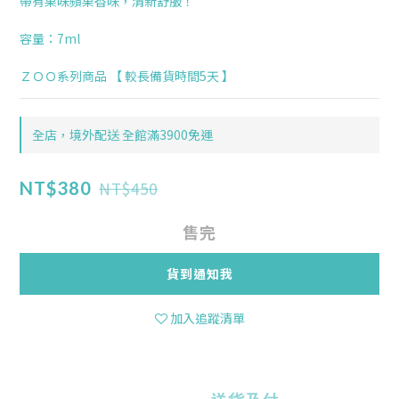
帶有果味蘋果香味，清新舒服！
容量：7ml
ＺＯＯ系列商品 【 較長備貨時間5天 】
全店，境外配送 全館滿3900免運
NT$450
NT$380
售完
貨到通知我
加入追蹤清單