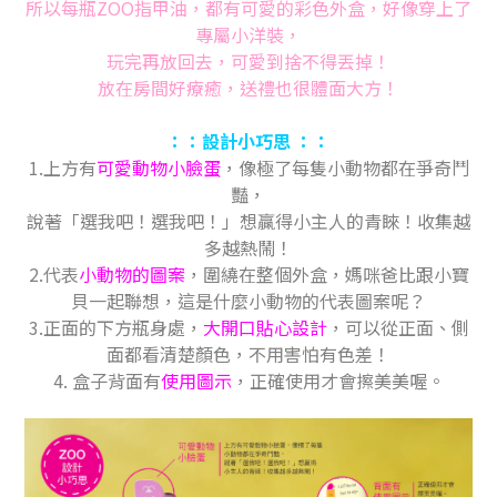
所以每瓶ZOO指甲油，都有可愛的彩色外盒，好像穿上了
專屬小洋裝，
玩完再放回去，可愛到捨不得丟掉！
放在房間好療癒，送禮也很體面大方！
：：設計小巧思 ：：
1.上方有
可愛動物小臉蛋
，像極了每隻小動物都在爭奇鬥
豔，
說著「選我吧！選我吧！」想贏得小主人的青睞！收集越
多越熱鬧！
2.代表
小動物的圖案
，圍繞在整個外盒，媽咪爸比跟小寶
貝一起聯想，
這是什麼小動物的代表圖案呢？
3.正面的下方瓶身處，
大開口貼心設計
，可以從正面、側
面都看清楚顏色，不用害怕有色差！
4. 盒子背面有
使用圖示
，正確使用才會擦美美喔。