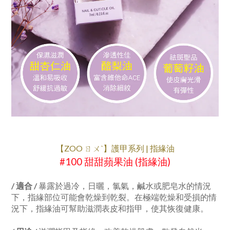
【ZOO ㄖㄨˋ】護甲系列 | 指緣油
#100 甜甜蘋果油 (指緣油)
/ 適合 /
暴露於過冷，日曬，氯氣，鹹水或肥皂水的情況
下，指緣部位可能會乾燥到乾裂。在極端乾燥和受損的情
況下，指緣油可幫助滋潤表皮和指甲，使其恢復健康。