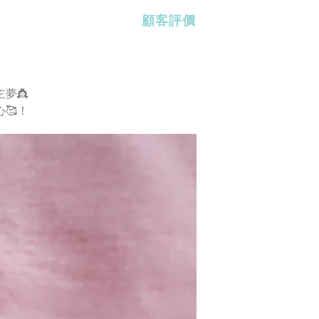
顧客評價
主夢
👸
心
🥰
！