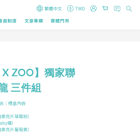
繁體中文
TWD
會員制度
文章專欄
實體門市
ar X ZOO】獨家聯
龍 三件組
組合｜禮盒內容
（糖果亮片草莓粉）
aby橘）
（糖果亮片葡萄紫）