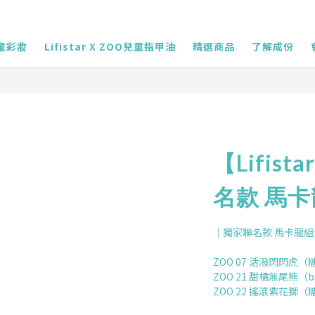
兒童彩妝
Lifistar X ZOO兒童指甲油
精選商品
了解成份
【Lifist
名款 馬卡
｜獨家聯名款 馬卡龍
ZOO 07 活潑閃閃虎
ZOO 21 甜橘無尾熊（b
ZOO 22 搖滾紫花獅