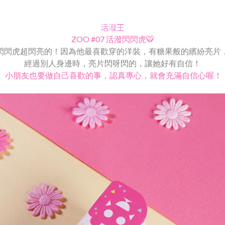
活潑王
ZOO #07 活潑閃閃虎🐯
閃閃虎超閃亮的！因為他最喜歡穿的洋裝，有糖果般的繽紛亮片
經過別人身邊時，亮片閃呀閃的，讓她好有自信！
小朋友也要做自己喜歡的事，認真專心，就會充滿自信心喔！