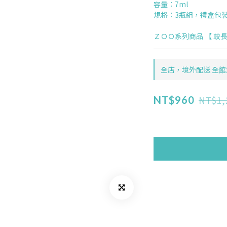
容量：7ml
規格：3瓶組，禮盒包
ＺＯＯ系列商品 【 較長
全店，境外配送 全館
NT$1,
NT$960