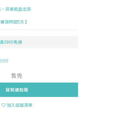
裝，非單瓶盒出貨
備貨時間5天 】
滿3900免運
200
售完
貨到通知我
加入追蹤清單