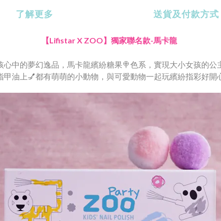
了解更多
送貨及付款方式
【Lifistar X ZOO】獨家聯名款-
馬卡龍
孩心中的夢幻逸品，馬卡龍繽紛糖果
🍭色系，實現大小女孩的公
指甲油上
💅都有萌萌的小動物，與可愛動物一起玩繽紛指彩好開