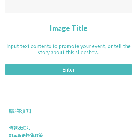
Video Title
Input text contents to promote your event, or tell the
story about this slideshow.
Enter
購物須知
條款及細則
訂單&退換貨政策