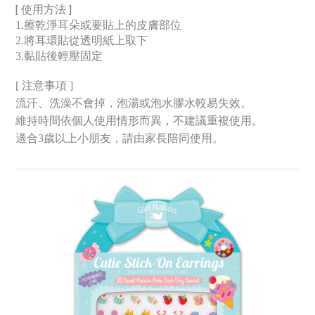
[
使用方法
]
1.擦乾淨耳朵或要貼上的皮膚部位
2.將耳環貼從透明紙上取下
3.黏貼後輕壓固定
[ 注意事項 ]
流汗、洗澡不會掉，泡湯或泡水膠水較易失效。
維持時間依個人使用情形而異，不建議重複使用。
適合3歲以上小朋友，請由家長陪同使用。